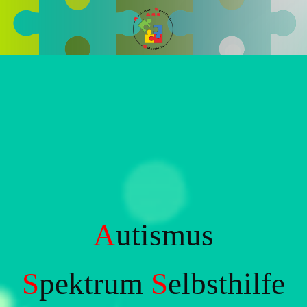
A
utismus
S
pektrum
S
elbsthilfe