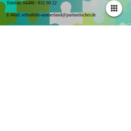
Telefon: 04488 / 832 99 22
E-Mail: selbsthilfe-ammerland@paritaetischer.de
Autismus Stammtisch